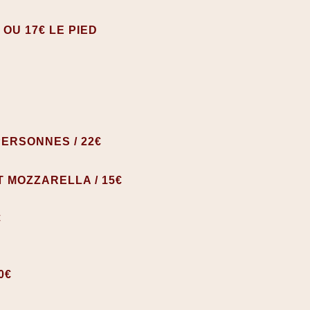
 OU 17€ LE PIED
PERSONNES / 22€
 MOZZARELLA / 15€
€
0€