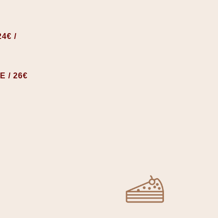
4€ /
 / 26€